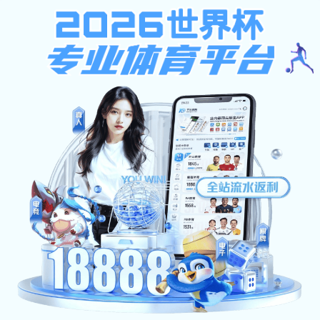
产品控制台
拼搏世界杯买球官方网站
进入
体育动态资讯 #441