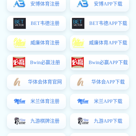
欧洲及北美联赛，战术执行力极强。他们深知，面对
厄瓜多尔强大的中场绞杀和边路冲击，想要通过阵地
战撕开防线难度极大。因此，库拉索的战术核心很可
能将收缩防守、伺机反击。这也意味着，厄瓜多尔队
将面临一个经典的“攻坚难题”：如何破解密集防守，
并在对手为数不多的犯规和失误中，保持极高的门前
效率？
厄瓜多尔队的锋线尖刀，如恩纳·瓦伦西亚等球员，
拥有出色的跑位能力和门前嗅觉。但库拉索后防线的
纪律性不容小觑，他们往往会通过提前犯规、战术拉
扯来破坏进攻节奏。在这种情况下，厄瓜多尔的进攻
如果不能做到“快、准、狠”，就很容易陷入无效控球
的陷阱。所谓的“门前效率”，在这里不仅仅是指射门